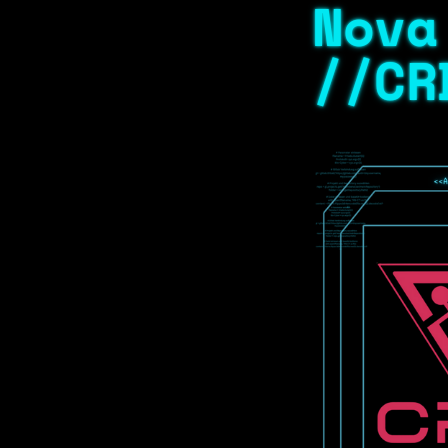
Nova
//CR