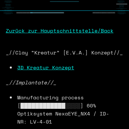
Zurück zur Hauptschnittstelle/Back
_//Clay “Kreatur” [E.V.A.] Konzept//
_
3D Kreatur Konzept
_//Implantate//_
Manufacturing process
[████████████░░░░] 60%
Optiksystem NexaEYE_NX4 / ID-
NR: LV-4-01