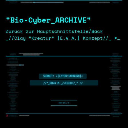
"Bio-Cyber_ARCHIVE"
Zurück zur Hauptschnittstelle/Back
_//Clay “Kreatur” [E.V.A.] Konzept//_ *
3D Kreatur Konzept _//Implantate//_ *
Manufacturing process
[████████████░░░░] 60% Optiksystem
NexaEYE_NX4 / ID-NR: LV-4-01