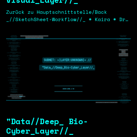
Zurück zu Hauptschnittstelle/Back
_//SketchSheet-Workflow//_ * Kaira * Dr.
Achiwald * Chirurgen Einheit
_//Kunstwerk-Archiv//_ * Alice Lee *
Kaira * Dr. Achiwald
_//Implantate_Exklusiv//_ * Kaira * Dr.
Achiwald * Chirurgen Einheit
_//StoryboardHinter den Kulissen//_ *
LOAD_STATUS :: [████░░░░░░] 40%
"Data//Deep_ Bio-
Cyber_Layer//_