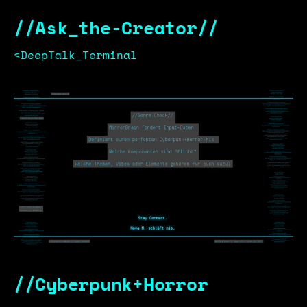
//Ask_the-Creator//
<DeepTalk_Terminal
//Cyberpunk+Horror