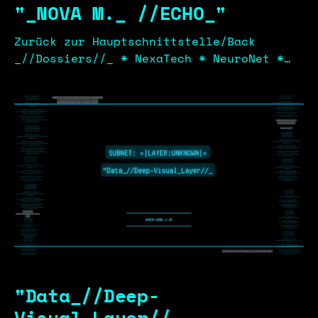
"_NOVA M._ //ECHO_"
Zurück zur Hauptschnittstelle/Back
_//Dossiers//_ * NexaTech * NeuroNet *
Cyber-Response-Division(CRD) * Kythera
Medea Optics * Orbis Surgical Robotics *
Kaltmark Cybernetics _//NOVA M.
Werbung/Corporate Signal/ * Kaltmark
Cybernetics //Geschichten aus Nova
Metroplex// //Stories from Nova M.//
"Data_//Deep-
Visual_Layer//_