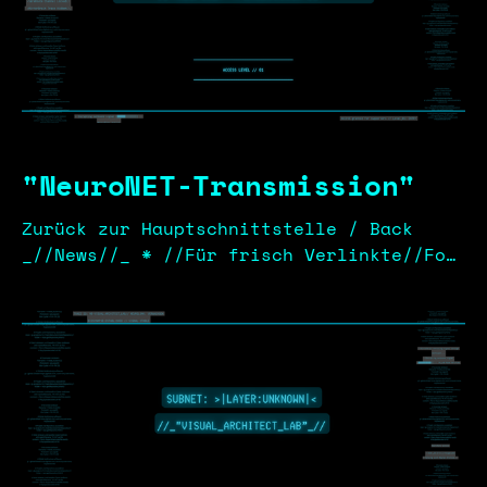
"NeuroNET-Transmission"
Zurück zur Hauptschnittstelle / Back
_//News//_ * //Für frisch Verlinkte//For
Newly Linked Users