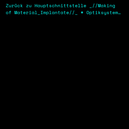
Zurück zu Hauptschnittstelle _//Making
of Material_Implantate//_ * Optiksystem
NexaEYE_NX4 / ID-NR: LV-4-01 _//Scan
Prozess-Bio-Monster//_ * DATA_INTEGRITY
:: VALIDATING
SYSTEM_OPERATOR
DATA_POLICY
>> DEEP-LINK - LOGIN/LOGOUT