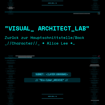
"VISUAL_ ARCHITECT_LAB"
Zurück zur Hauptschnittstelle/Back
_//Character//_ * Alice Lee *
Dr.Achiwald * Chirurgen-Einheit / Dr.A
Twins _//SkizzenSheet-RAW//_ * Alice Lee
* Dr.Achiwald * Chirurgen-Einheit / Dr.A
Twins _//Final-Character-Sheets//_ *
Alice Lee * Dr.Achiwald * Chirurgen-
Einheit / Dr.A Twins >Weitere Charakter-
Datensätze werden
dekodiert.../Additional character
datasets... are being decoded… >