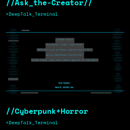
//Ask_the-Creator//
<DeepTalk_Terminal
//Cyberpunk+Horror
<DeepTalk_Terminal